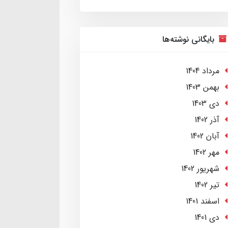
بایگانی نوشته‌ها
مرداد 1404
بهمن 1403
دی 1403
آذر 1402
آبان 1402
مهر 1402
شهریور 1402
تير 1402
اسفند 1401
دی 1401