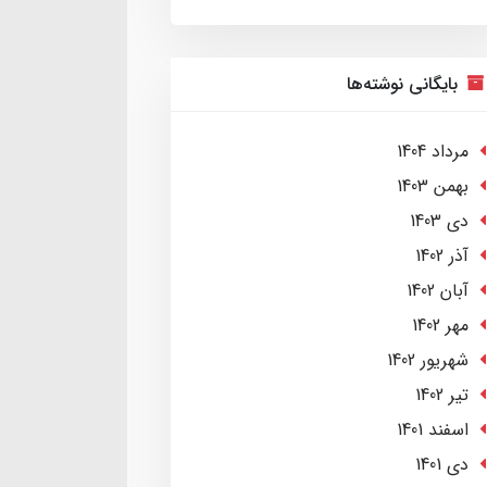
بایگانی نوشته‌ها
مرداد 1404
بهمن 1403
دی 1403
آذر 1402
آبان 1402
مهر 1402
شهریور 1402
تير 1402
اسفند 1401
دی 1401