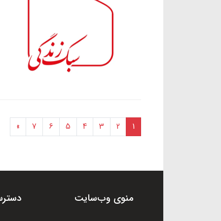
»
7
6
5
4
3
2
1
منوی وب‌سایت
دسترس