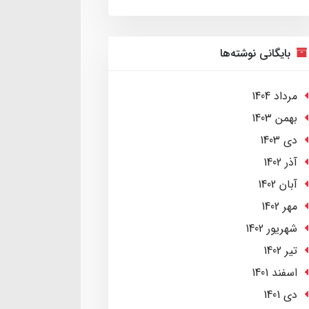
بایگانی نوشته‌ها
مرداد 1404
بهمن 1403
دی 1403
آذر 1402
آبان 1402
مهر 1402
شهریور 1402
تير 1402
اسفند 1401
دی 1401