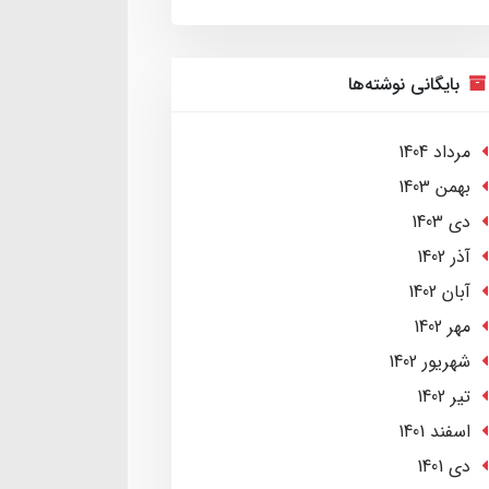
بایگانی نوشته‌ها
مرداد 1404
بهمن 1403
دی 1403
آذر 1402
آبان 1402
مهر 1402
شهریور 1402
تير 1402
اسفند 1401
دی 1401