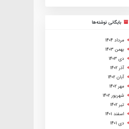
بایگانی نوشته‌ها
مرداد 1404
بهمن 1403
دی 1403
آذر 1402
آبان 1402
مهر 1402
شهریور 1402
تير 1402
اسفند 1401
دی 1401