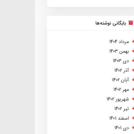
بایگانی نوشته‌ها
مرداد 1404
بهمن 1403
دی 1403
آذر 1402
آبان 1402
مهر 1402
شهریور 1402
تير 1402
اسفند 1401
دی 1401