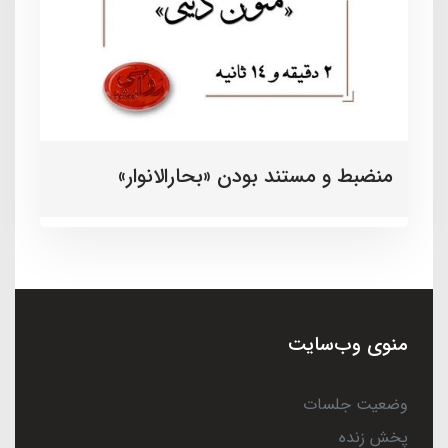
منضبط و مستند بودن «بحارالانوار»
منوی وب‌سایت
وضعیت جلسات
پخش زنده