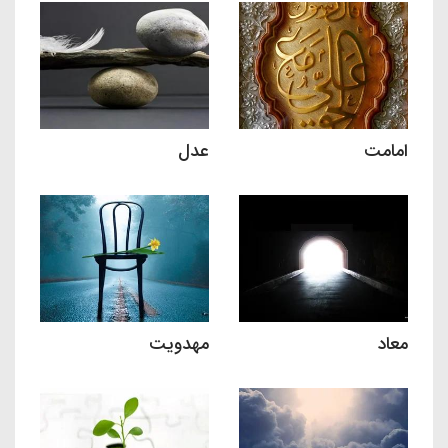
امامت
عدل
معاد
مهدویت