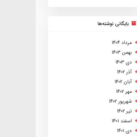
بایگانی نوشته‌ها
مرداد 1404
بهمن 1403
دی 1403
آذر 1402
آبان 1402
مهر 1402
شهریور 1402
تير 1402
اسفند 1401
دی 1401