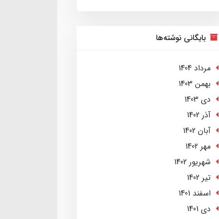
بایگانی نوشته‌ها
مرداد 1404
بهمن 1403
دی 1403
آذر 1402
آبان 1402
مهر 1402
شهریور 1402
تير 1402
اسفند 1401
دی 1401