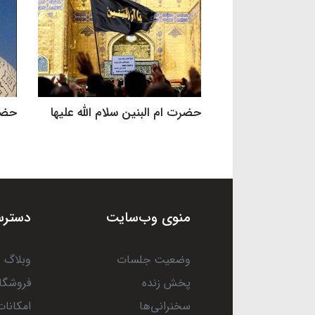
حضرت ام البنین سلام الله علیها
حضرت
منوی وب‌سایت
دسترس
وضعیت جلسات
وبلاگ
پخش زنده
فروشگا
سخنرانی‌ها
امکانات