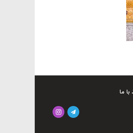
 با ما