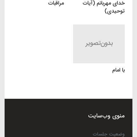
خدای مهربانم (آیات
مراقبات
توحیدی)
با امام
منوی وب‌سایت
وضعیت جلسات