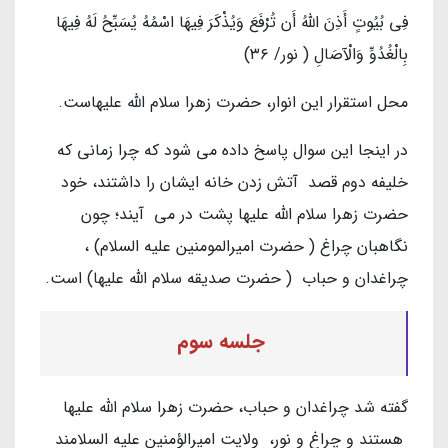
فِي بُيُوتٍ أَذِنَ اللَّهُ أَن تُرْفَعَ وَيُذْكَرَ فِيهَا اسْمُهُ يُسَبِّحُ لَهُ فِيهَا
بِالْغُدُوِّ وَالْآصَالِ ( نور/ ٣٦)
محل استقرار اين انوار، حضرت زهرا سلام الله عليهاست.
در اينجا اين سوال پاسخ داده مى شود كه چرا زمانی که
خلیفه دوم قصد آتش زدن خانه ایشان را داشتند، خود
حضرت زهرا سلام الله عليها پشت در مى آيند؛ چون
نگاهبان چراغ ( حضرت اميرالمومنين عليه السلام) ،
چراغدان و حباب ( حضرت صديقه سلام الله عليها) است.
جلسه سوم
گفته شد چراغدان و حباب، حضرت زهرا سلام الله عليها
هستند و چراغ و نور، ولايت اميرالؤمنين عليه السلامند