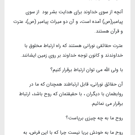
آنچه از سوى خداوند براى هدايت بشر بود از سوى
پيامبر(ص) آمده است، و آن دو ميراث پيامبر (ص)، عترت
و قرآن هستند.
عترت حقائقي نوراني هستند كه راه ارتباط مخلوق با
خداوندند و كانون توجه خداوند بر روى زمين ایشانند.
با ولى الله مى توان ارتباط برقرار كنيم؟
آن حقائق نوراني، قابل ارتباطند همچنان كه ما در
روابطمان با ديگران ، با حقيقتمان كه روح باشد، ارتباط
برقرار مى نمائيم.
روح ما به چه چيزى برپاست؟
روح ما به خودش برپا نيست چرا كه با اين فرض، به