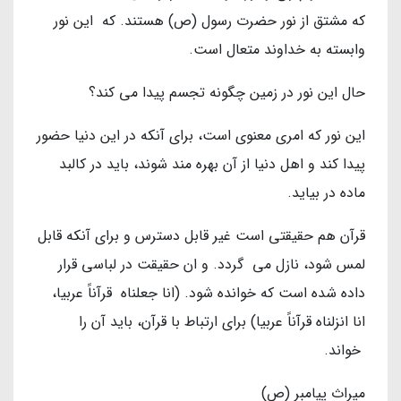
كه مشتق از نور حضرت رسول (ص) هستند. كه اين نور
وابسته به خداوند متعال است.
حال اين نور در زمين چگونه تجسم پيدا مى كند؟
اين نور كه امري معنوي است، براي آنكه در اين دنيا حضور
پيدا كند و اهل دنیا از آن بهره مند شوند، بايد در كالبد
ماده در بيايد.
قرآن هم حقيقتي است غير قابل دسترس و براي آنكه قابل
لمس شود، نازل مى گردد. و ان حقيقت در لباسى قرار
داده شده است كه خوانده شود. (انا جعلناه قرآناً عربيا،
انا انزلناه قرآناً عربيا) براى ارتباط با قرآن، بايد آن را
خواند.
ميراث پيامبر (ص)