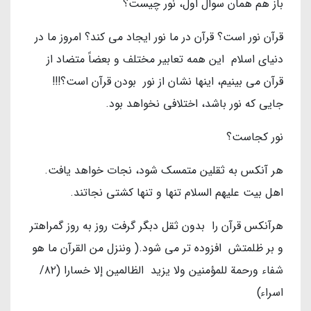
باز هم همان سوال اول، نور چيست؟
قرآن نور است؟ قرآن در ما نور ايجاد مي كند؟ امروز ما در
دنياي اسلام اين همه تعابير مختلف و بعضاً متضاد از
قرآن مي بينيم، اينها نشان از نور بودن قرآن است؟!!!
جايي كه نور باشد، اختلافي نخواهد بود.
نور كجاست؟
هر آنكس به ثقلين متمسك شود، نجات خواهد يافت.
اهل بيت عليهم السلام تنها و تنها كشتي نجاتند.
هرآنکس قرآن را بدون ثقل دبگر گرفت روز به روز گمراهتر
و بر ظلمتش افزوده تر مى شود.( وننزل من القرآن ما هو
شفاء ورحمة للمؤمنين ولا يزيد الظالمين إلا خسارا (۸۲/
اسراء)