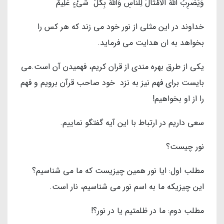
وَيَضْرِبُ اللَّهُ الْأَمْثَالَ لِلنَّاسِ وَاللَّهُ بِكُلِّ شَيْءٍ عَلِيمٌ
خداوند در اين مثلي از نور خود مي زند كه هر كس را
بخواهد به ان هدايت مي فرمايد.
يكي از طرق بهره مندي از قران كريم، فهميدن آن است.مى
بايست براى فهم نيز به نزد خود صاحب قرآن برويم و فهم
را از او بخواهيم!
سعي داريم در ارتباط با اين آیه گفتگو نماييم.
نور چيست؟
مطلب اول: ايا نور همين چيزيست كه ما مي شناسيم؟
اين چيزيكه ما به اسم نور مي شناسيم، نار است.
مطلب دوم: ما در ظلمتيم يا در نور؟!