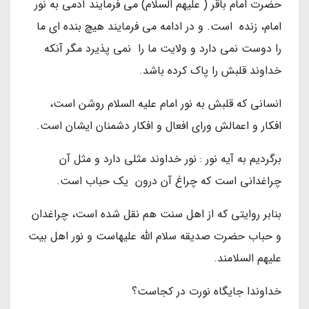
حضرت امام باقر ( عليهم السلام) مى فرمايند آدمى به نور
امام، زنده است. و در ادامه مى فرمايند هيچ بنده اى ما
را دوست نمى دارد و ولايت ما را نمى پذيرد مگر آنكه
خداوند قلبش را پاك كرده باشد.
انسانى كه قلبش به نور امام عليه السلام روشن است،
افكار و اعمالش وراى افعال و افكار دشمنان ايشان است.
برگرديم به آيه نور : نور خداوند مثلى دارد و مثل آن
چراغدانى است كه چراغ آن درون يك حباب است.
بنابر روايتى كه از اهل سنت هم نقل شده است، چراغدان
و حباب حضرت صديقه سلام الله عليهاست و نور اهل بيت
عليهم السلامند.
خداوندا جايگاه نورت در كجاست؟