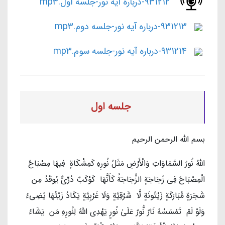
931212-درباره آیه نور-جلسه اول.mp3
931213-درباره آیه نور-جلسه دوم.mp3
931214-درباره آیه نور-جلسه سوم.mp3
جلسه اول
بسم الله الرحمن الرحيم
اللَّهُ نُورُ السَّمَاوَاتِ وَالْأَرْضِ مَثَلُ نُورِهِ كَمِشْكَاةٍ فِيهَا مِصْبَاحٌ
الْمِصْبَاحُ فِي زُجَاجَةٍ الزُّجَاجَةُ كَأَنَّهَا كَوْكَبٌ دُرِّيٌّ يُوقَدُ مِن
شَجَرَةٍ مُّبَارَكَةٍ زَيْتُونَةٍ لَّا شَرْقِيَّةٍ وَلَا غَرْبِيَّةٍ يَكَادُ زَيْتُهَا يُضِيءُ
وَلَوْ لَمْ تَمْسَسْهُ نَارٌ نُّورٌ عَلَىٰ نُورٍ يَهْدِي اللَّهُ لِنُورِهِ مَن يَشَاءُ