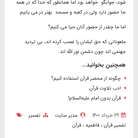
شود، جوابگو خواهد بود اما همانطور كه خدا كه در همه
جا حضور دارد ولى در كعبه و مسجد بهتر در مى يابيم.
اما ما چقدر از حضور آنان حيا مى كنيم؟
ملعونانى كه حق ايشان را غصب كرده اند، بى ترديد
جهنمى اند چون دشمن نور الله اند.
همچنین بخوانید...
چگونه از محضر قرآن استفاده کنیم؟
ادب تلاوت قرآن
قرآن بدون امام علیه‌السلام!
29 خرداد 1400
مدیر سایت
تفسیر
تفسیر قرآن
فاطمیه
قرآن