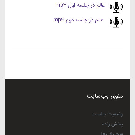
عالم ذر-جلسه اول.mp3
عالم ذر-جلسه دوم.mp3
منوی وب‌سایت
وضعیت جلسات
پخش زنده
سخنرانی‌ها