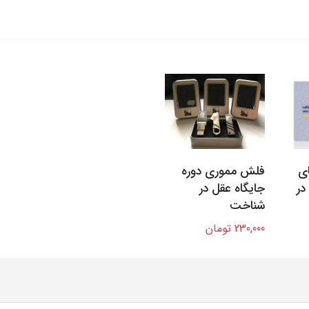
ای
فلش مموری دوره
در
جایگاه عقل در
شناخت
230,000 تومان