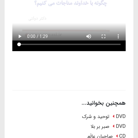
همچنین بخوانید...
DVD توحید و شرک
DVD صبر بر بلا
CD صاحبان عالَم