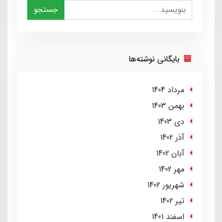
جستجو
بایگانی نوشته‌ها
مرداد 1404
بهمن 1403
دی 1403
آذر 1402
آبان 1402
مهر 1402
شهریور 1402
تير 1402
اسفند 1401