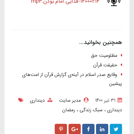
14000214-فدایی امام بودن.mp3
همچنین بخوانید...
مظلومیت حق
حقیقت قرآن
وقایع صدر اسلام در آینه‌ی گزارش قرآن از امت‌های
پیشین
31 تير 1400
مدیر سایت
دینداری
دینداری
سبک زندگی
رمضان