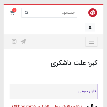
0
کبر؛ علت ناشکری
فایل صوتی :
14010521-کبر؛ علت ناشکری-64kbps.mp3