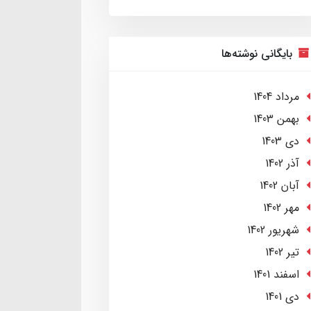
بایگانی نوشته‌ها
مرداد 1404
بهمن 1403
دی 1403
آذر 1402
آبان 1402
مهر 1402
شهریور 1402
تير 1402
اسفند 1401
دی 1401