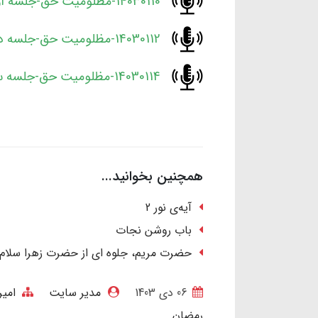
14030110-مظلومیت حق-جلسه اول.mp3
14030112-مظلومیت حق-جلسه دوم.mp3
14030114-مظلومیت حق-جلسه سوم.mp3
همچنین بخوانید...
آیه‌ی نور 2
باب روشن نجات
حضرت مریم، جلوه ای از حضرت زهرا سلام‌الل
06 دی 1403
مدیر سایت
امیر
رمضان