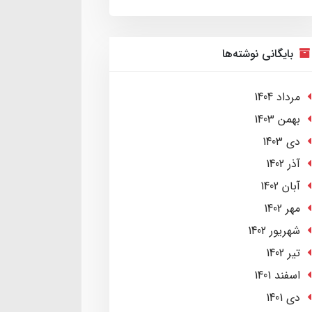
بایگانی نوشته‌ها
مرداد 1404
بهمن 1403
دی 1403
آذر 1402
آبان 1402
مهر 1402
شهریور 1402
تير 1402
اسفند 1401
دی 1401