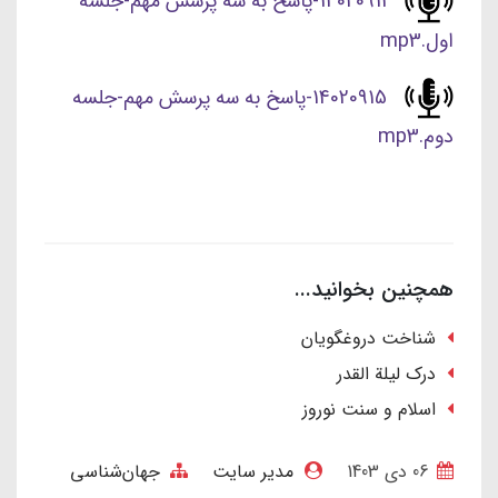
14020914-پاسخ به سه پرسش مهم-جلسه
اول.mp3
14020915-پاسخ به سه پرسش مهم-جلسه
دوم.mp3
همچنین بخوانید...
شناخت دروغگویان
درک لیلة القدر
اسلام و سنت نوروز
06 دی 1403
مدیر سایت
جهان‌شناسی