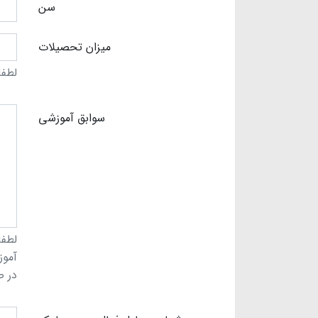
سن
میزان تحصیلات
لطفا
سوابق آموزشی
لطفا
آموز
در ص