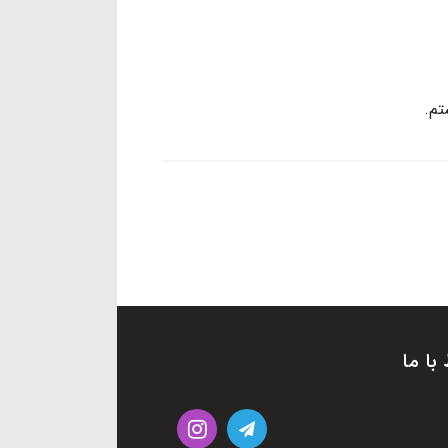
تم.
 با ما