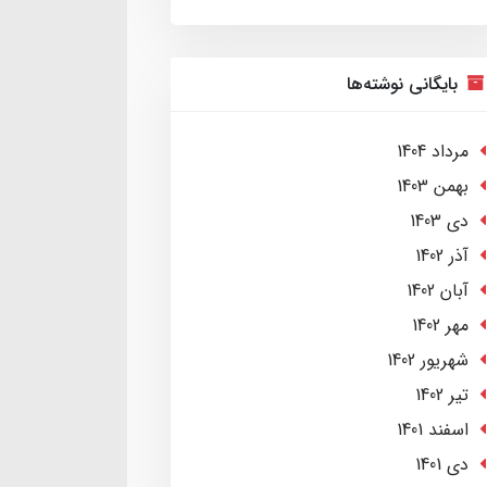
بایگانی نوشته‌ها
مرداد 1404
بهمن 1403
دی 1403
آذر 1402
آبان 1402
مهر 1402
شهریور 1402
تير 1402
اسفند 1401
دی 1401