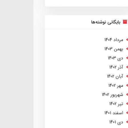
بایگانی نوشته‌ها
مرداد 1404
بهمن 1403
دی 1403
آذر 1402
آبان 1402
مهر 1402
شهریور 1402
تير 1402
اسفند 1401
دی 1401