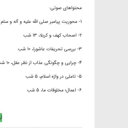
محتواهای صوتی:
1- محوریت پیامبر صلی الله علیه و آله و سلم در خلقت، 13 شب
2- اصحاب کهف و کربلا، 13 شب
3- بررسی تحریفات عاشورا، 10 شب
4- چرایی و چگونگی عذاب از نظر عقل، 10 شب
5- تاملی در واژه اسلام، 5 شب
6- اعمال؛ مخلوقات ما، 5 شب
ل