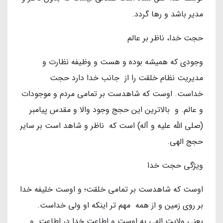
مدير باشد و رها گردد.
حجت خدا، ناظر بر عالم
وجودي كه هميشه بوده و هست و وظيفه نظارت و
مديريت نظام خلقت را از جانب خدا دارد حجت
خداست. اوست كه شاهدست بر تمامي مردم و موجودات
و عالم. و بالاترين اين حجج وجود والا و مقدس پيامبر
(صلي الله عليه و آله) است كه ناظر و شاهد است بر سایر
حجج الهي.
ويژگي حجت خدا
اوست كه شاهدست بر تمامي خلقت؛ و اوست خليفه خدا
بر روي زمين و از همه مهم تر اينكه او ولي خداست.
يعني ولايت الهي به اوست و اطاعت خدا در اطاعت و