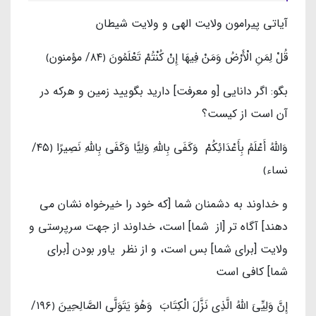
آیاتی پیرامون ولایت الهی و ولایت شیطان
قُلْ لِمَنِ الْأَرْضُ وَمَنْ فِيهَا إِنْ كُنْتُمْ تَعْلَمُونَ ﴿٨٤/ مؤمنون﴾
بگو: اگر دانایی [و معرفت] دارید بگویید زمین و هرکه در
آن است از کیست؟
وَاللَّهُ أَعْلَمُ بِأَعْدَائِكُمْ وَكَفَى بِاللَّهِ وَلِيًّا وَكَفَى بِاللَّهِ نَصِيرًا ﴿٤٥/
نساء﴾
و خداوند به دشمنان شما [که خود را خیرخواه نشان می
دهند] آگاه تر [از شما] است، خداوند از جهت سرپرستی و
ولایت [برای شما] بس است، و از نظر یاور بودن [برای
شما] کافی است
إِنَّ وَلِيِّيَ اللَّهُ الَّذِي نَزَّلَ الْكِتَابَ وَهُوَ يَتَوَلَّى الصَّالِحِينَ ﴿١٩٦/