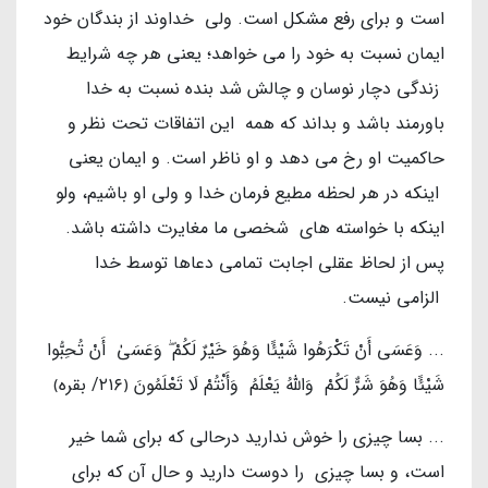
است و برای رفع مشکل است. ولی خداوند از بندگان خود
ایمان نسبت به خود را می خواهد؛ یعنی هر چه شرایط
زندگی دچار نوسان و چالش شد بنده نسبت به خدا
باورمند باشد و بداند که همه این اتفاقات تحت نظر و
حاکمیت او رخ می دهد و او ناظر است. و ایمان یعنی
اینکه در هر لحظه مطیع فرمان خدا و ولی او باشیم، ولو
اینکه با خواسته های شخصی ما مغایرت داشته باشد.
پس از لحاظ عقلی اجابت تمامی دعاها توسط خدا
الزامی نیست.
... وَعَسَى أَنْ تَكْرَهُوا شَيْئًا وَهُوَ خَيْرٌ لَكُمْ ۖ وَعَسَىٰ أَنْ تُحِبُّوا
شَيْئًا وَهُوَ شَرٌّ لَكُمْ وَاللَّهُ يَعْلَمُ وَأَنْتُمْ لَا تَعْلَمُونَ ﴿٢١٦/ بقره﴾
... بسا چیزی را خوش ندارید درحالی که برای شما خیر
است، و بسا چیزی را دوست دارید و حال آن که برای