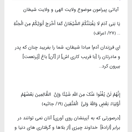
آیاتی پیرامون موضوع ولایت الهی و ولایت شیطان
يَا بَنِي آدَمَ لَا يَفْتِنَنَّكُمُ الشَّيْطَانُ كَمَا أَخْرَجَ أَبَوَيْكُمْ مِنَ الْجَنَّةِ
… ﴿٢٧/ اعراف﴾
ای فرزندان آدم! مبادا شیطان، شما را بفریبد چنان که پدر
و مادرتان را [با فریب کاری اش] از [آن] باغ [پُرنعمت]
بیرون کرد…
إِنَّهُمْ لَنْ يُغْنُوا عَنْكَ مِنَ اللَّهِ شَيْئًا وَإِنَّ الظَّالِمِينَ بَعْضُهُمْ
أَوْلِيَاءُ بَعْضٍ وَاللَّهُ وَلِيُّ الْمُتَّقِينَ ﴿١٩/ جاثیه﴾
[درصورتی که به آیینشان روی آوری] آنان نمی توانند در
برابر [ارادۀ] خداوند چیزی [از بلاها و گرفتاری های دنیا و