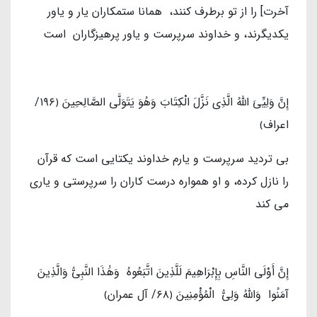
آخرت] را از تو برطرف کنند، همانا ستمکاران یار و یاور
یکدیگرند، و خداوند سرپرست و یاور پرهیزگاران است
إِنَّ وَلِيِّيَ اللَّهُ الَّذِي نَزَّلَ الْكِتَابَ وَهُوَ يَتَوَلَّى الصَّالِحِينَ ﴿١٩٦/
اعراف﴾
بی تردید سرپرست و یارم خداوند یکتایی است که قرآن
را نازل کرده، و او همواره درست کاران را سرپرستی و یاری
می کند
إِنَّ أَوْلَى النَّاسِ بِإِبْرَاهِيمَ لَلَّذِينَ اتَّبَعُوهُ وَهَٰذَا النَّبِيُّ وَالَّذِينَ
آمَنُوا وَاللَّهُ وَلِيُّ الْمُؤْمِنِينَ ﴿٦٨/ آل عمران﴾