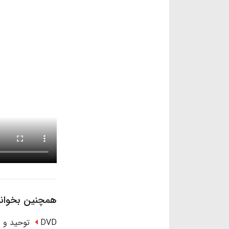
همچنین بخوانید
DVD توحید و شرک