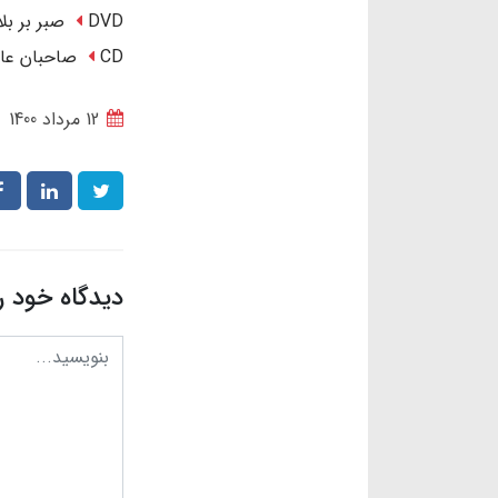
DVD صبر بر بلا
CD صاحبان عالَم
12 مرداد 1400
دیدگاه خود ر