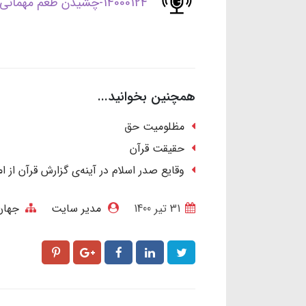
14000124-چشیدن طعم مهمانی خدا.mp3
همچنین بخوانید...
مظلومیت حق
حقیقت قرآن
وقایع صدر اسلام در آینه‌ی گزارش قرآن از 
31 تير 1400
مدیر سایت
جهان