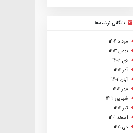
بایگانی نوشته‌ها
مرداد 1404
بهمن 1403
دی 1403
آذر 1402
آبان 1402
مهر 1402
شهریور 1402
تير 1402
اسفند 1401
دی 1401