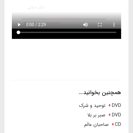
همچنین بخوانید...
DVD توحید و شرک
DVD صبر بر بلا
CD صاحبان عالَم