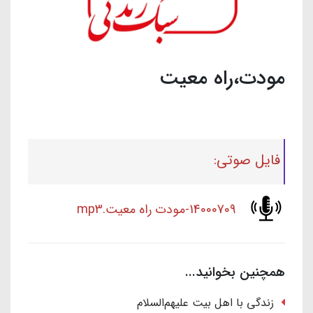
مودت،راه معیت
فایل صوتی:
14000709-مودت راه معیت.mp3
همچنین بخوانید...
زندگی با اهل بیت علیهم‌السلام