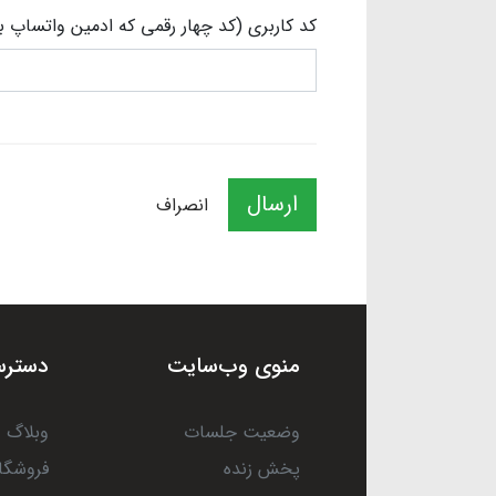
کد کاربری (کد چهار رقمی که ادمین واتساپ ب
ارسال
انصراف
منوی وب‌سایت
دسترس
وضعیت جلسات
وبلاگ
پخش زنده
فروشگا