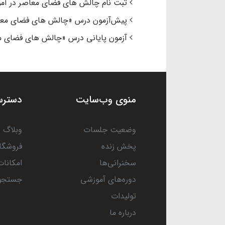
ثبت نام چالش های فضای معاصر در آم
پیش‌آزمون درس «چالش های فضای معا
آزمون پایانی درس «چالش های فضای م
منوی وب‌سایت
دسترس
وضعیت جلسات
وبلاگ
پخش زنده
فروشگا
سخنرانی‌ها
امکانات
دوره‌های آموزشی
جستجو
تولیدات
درباره ما