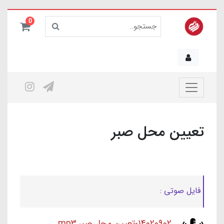
0
تعیین محل صبر
فایل صوتی :
14020902-تعیین محل صبر.mp3