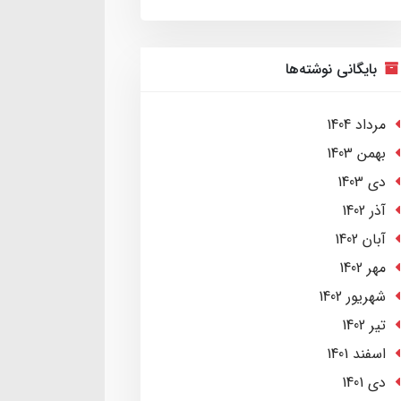
بایگانی نوشته‌ها
مرداد 1404
بهمن 1403
دی 1403
آذر 1402
آبان 1402
مهر 1402
شهریور 1402
تير 1402
اسفند 1401
دی 1401