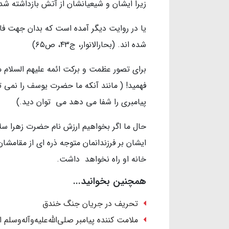
زیرا ایشان و شيعيانشان از آتش بازداشته شده اند. (
یا در روايت ديگر آمده است كه بدان جهت فاط
شده اند. (بحارالانوار، ج۴۳، ص۶۵)
براى تصور عظمت و بركت ائمه عليهم السلام ما 
فهميد! ( مانند آنكه ما حضرت يوسف را نمى 
پیامبری را شفا می دهد می توان دید.)
حال ما اگر بخواهيم ارزش نام حضرت زهرا سلام ا
ايشان بر فرزندانمان متوجه ذره ای از مقامشا
خانه او راه نخواهد داشت.
همچنین بخوانید...
تحریف در جریان جنگ خندق
ملامت کننده پیامبر صلی‌الله‌علیه‌وآله‌وسلم 