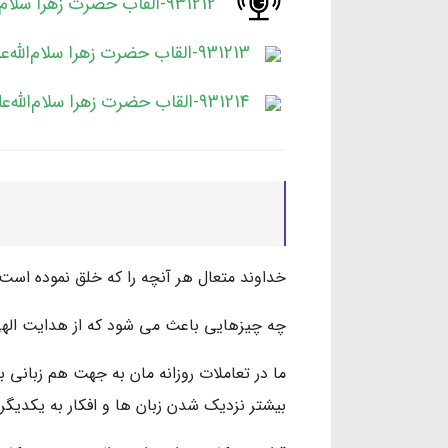
931212-القاب حضرت زهرا سلام‌الله‌علیها-جلسه اول.mp3
931213-القاب حضرت زهرا سلام‌الله‌علیها-جلسه دوم.mp3
931214-القاب حضرت زهرا سلام‌الله‌علیها-جلسه سوم.mp3
خداوند متعال هر آنچه را كه خلق نموده اس
چه چيزهايي باعث مي شود كه از هدايت الهي 
ما در تعاملات روزانه مان به جهت هم زباني با 
بيشتر نزديك شدن زبان ها و افكار به يكديگر