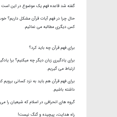
گفته شد قاعده فهم یک موضوع در اين است كه 
حال چرا در فهم آيات قرآن مشكل داريم؟ خوب
كس ديگرى مطالبه مى نمائيم.
براي فهم قرآن چه بايد كرد؟
براى يادگيري زبان ديگر چه ميكنيم؟ برا يادگير
ارتباط مى گيريم.
براى فهم قرآن هم بايد به نزد كساني برويم كه
داشته باشيم.
گروه هاى انحرافى در اسلام كه شيعیان را مى ك
راه هدايت، پيچيده و گنگ نيست!