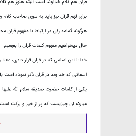
قران هم كلام خداوند است البته هنوز هم كل
براى فهم قرآن نيز بايد به سوى صاحب كلام رف
هرگونه گمامه زني در ارتباط با مفهوم قران م
حال ميخواهيم مفهوم كلمات قران را بفهميم.
خدايا اين اسامي كه در قران قرار دادي، معنا 
اسمائى كه خداوند در قران ذكر نموده است با 
يكي از كلمات حضرت صديقه سلام الله عليها د
مباركه ان چيزيست كه پر از خير و بركت است 
ج