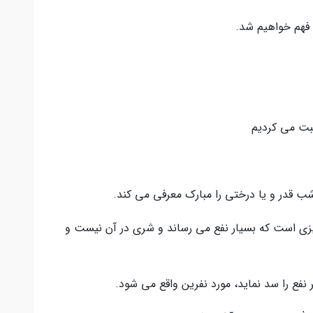
ن فهم خواهيم شد.
حبت مي كرديم
 شب قدر و يا درختي را مبارك معرفي مي كند.
چيزي است كه بسيار نفع مى رساند و شري در آن نيست و
 نفع را سد نمايد، مورد نفرين واقع مي شود.