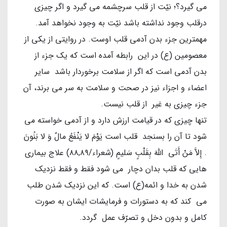
می گیرد؟؛ نیّت از قلب سرچشمه می گیرد و اگر چیزی
درقلب وجود نداشته باشد نیّت به وجود نخواهد آمد.
مهمترین جزء بدن آدمی قلب اوست. در روایتی از یکی از
معصومین (ع) در این رابطه آمده است که یک جزء از
بدن آدمی است که اگر از سلامت برخوردار باشد سایر
اعضاء و اجزاء نیز در صحت و سلامت به سر می برند، آن
جزء چیزی به غیر از قلب نیست.
تنها چیزی که در قیامت ارزش دارد و از آدمی خواسته می
شود تا آن را بسنجد قلب است يَوْمَ لا يَنْفَعُ مالٌ وَ لا بَنُونَ
. إِلاَّ مَنْ أَتَى اللَّهَ بِقَلْبٍ سَليمٍ (شعراء/۸۸,۸۹) علاج بیماری
هایی که قلب بدان دچار می شود فقط و فقط نزدیک
شدن به خدا و ائمه(ع) است. که این نزدیک شدن طلب
می کند که به دستورات و فرمایشات ایشان به صورت
کامل و بدون دخل و تصرّف عمل گردد.