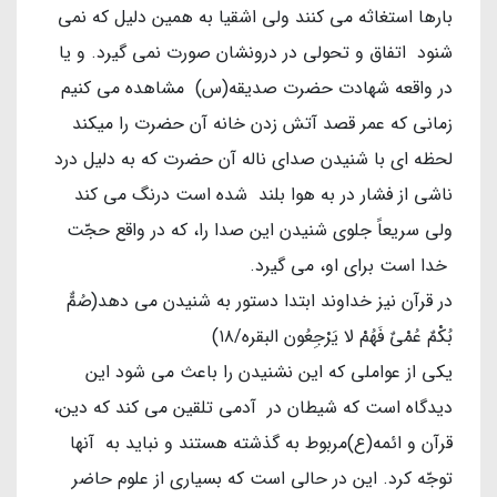
بارها استغاثه می کنند ولی اشقیا به همین دلیل که نمی
شنود اتفاق و تحولی در درونشان صورت نمی گیرد. و یا
در واقعه شهادت حضرت صدیقه(س) مشاهده می کنیم
زمانی که عمر قصد آتش زدن خانه آن حضرت را میکند
لحظه ای با شنیدن صدای ناله آن حضرت که به دلیل درد
ناشی از فشار در به هوا بلند شده است درنگ می کند
ولی سریعاً جلوی شنیدن این صدا را، که در واقع حجّت
خدا است برای او، می گیرد.
در قرآن نیز خداوند ابتدا دستور به شنیدن می دهد(صُمٌّ
بُكْمٌ عُمْيٌ فَهُمْ لا يَرْجِعُون‏ البقره/۱۸)
یکی از عواملی که این نشنیدن را باعث می شود این
دیدگاه است که شیطان در آدمی تلقین می کند که دین،
قرآن و ائمه(ع)مربوط به گذشته هستند و نباید به آنها
توجّه کرد. این در حالی است که بسیاری از علوم حاضر