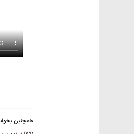
همچنین بخوانید
DVD توحید و شرک