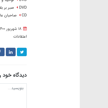
DVD صبر بر بلا
CD صاحبان عالَم
18 شهریور 1400
اعتقادات
دیدگاه خود ر