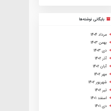
بایگانی نوشته‌ها
مرداد 1404
بهمن 1403
دی 1403
آذر 1402
آبان 1402
مهر 1402
شهریور 1402
تير 1402
اسفند 1401
دی 1401