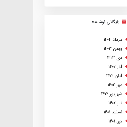
بایگانی نوشته‌ها
مرداد 1404
بهمن 1403
دی 1403
آذر 1402
آبان 1402
مهر 1402
شهریور 1402
تير 1402
اسفند 1401
دی 1401