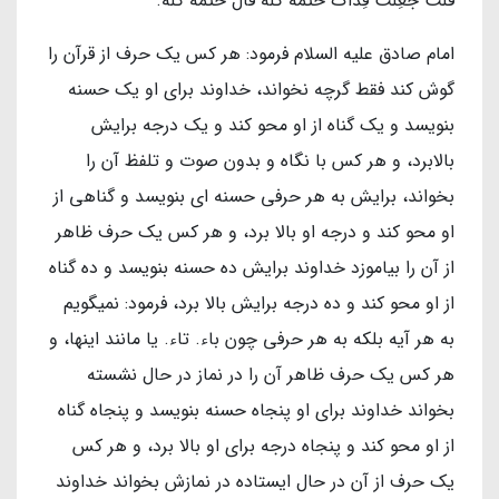
قُلْتُ جُعِلْتُ فِدَاكَ خَتَمَهُ كُلَّهُ قَالَ خَتَمَهُ كُلَّهُ.
امام صادق عليه السلام فرمود: هر كس يك حرف از قرآن را
گوش كند فقط گرچه نخواند، خداوند براى او يك حسنه
بنويسد و يك گناه از او محو كند و يك درجه برايش
بالابرد، و هر كس با نگاه و بدون صوت و تلفظ آن را
بخواند، برايش به هر حرفى حسنه اى بنويسد و گناهى از
او محو كند و درجه او بالا برد، و هر كس يك حرف ظاهر
از آن را بياموزد خداوند برايش ده حسنه بنويسد و ده گناه
از او محو كند و ده درجه برايش بالا برد، فرمود: نميگويم
به هر آيه بلكه به هر حرفى چون باء. تاء. يا مانند اينها، و
هر كس يك حرف ظاهر آن را در نماز در حال نشسته
بخواند خداوند براى او پنجاه حسنه بنويسد و پنجاه گناه
از او محو كند و پنجاه درجه براى او بالا برد، و هر كس
يك حرف از آن در حال ايستاده در نمازش بخواند خداوند