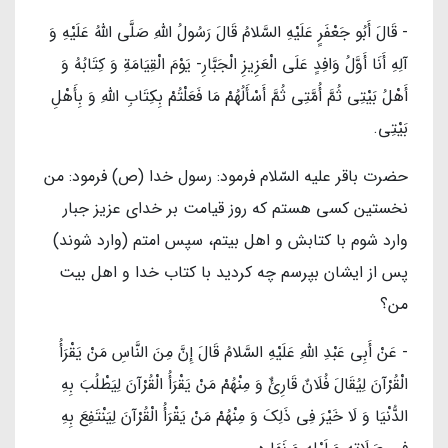
- قَالَ أَبُو جَعْفَرٍ عَلَیْهِ السَّلامُ قَالَ رَسُولُ اللَّهِ صَلَّی اللهُ عَلَیْهِ وَ
آلِهِ أَنَا أَوَّلُ وَافِدٍ عَلَى الْعَزِيزِ الْجَبَّارِ- يَوْمَ الْقِيَامَةِ وَ كِتَابُهُ وَ
أَهْلُ بَيْتِي ثُمَّ أُمَّتِي ثُمَّ أَسْأَلُهُمْ مَا فَعَلْتُمْ بِكِتَابِ اللَّهِ وَ بِأَهْلِ
بَيْتِي.
حضرت باقر عليه السّلام فرمود: رسول خدا (ص) فرمود: من
نخستين كسى هستم كه روز قيامت بر خداى عزيز جبار
وارد شوم با كتابش و اهل بيتم، سپس امتم (وارد شوند)
پس از ايشان بپرسم چه كرديد با كتاب خدا و اهل بيت
من؟
- عَنْ أَبِي عَبْدِ اللَّهِ عَلَیْهِ السَّلامُ قَالَ إِنَّ مِنَ النَّاسِ مَنْ يَقْرَأُ
الْقُرْآنَ لِيُقَالَ فُلَانٌ قَارِئٌ وَ مِنْهُمْ مَنْ يَقْرَأُ الْقُرْآنَ لِيَطْلُبَ بِهِ
الدُّنْيَا وَ لَا خَيْرَ فِي ذَلِكَ وَ مِنْهُمْ مَنْ يَقْرَأُ الْقُرْآنَ لِيَنْتَفِعَ بِهِ