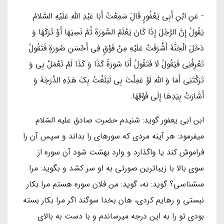
- عَنِ ابْنِ أَبِي يَعْفُورٍ قَالَ سَمِعْتُ أَبَا عَبْدِ اللَّهِ عَلَیْهِ السَّلامُ
يَقُولُ‏ إِنَّ الرَّجُلَ إِذَا كَانَ يَعْلَمُ السُّورَةَ ثُمَّ نَسِيَهَا أَوْ تَرَكَهَا وَ
دَخَلَ الْجَنَّةَ أَشْرَفَتْ عَلَيْهِ مِنْ فَوْقٍ فِي أَحْسَنِ صُورَةٍ فَتَقُولُ
تَعْرِفُنِي فَيَقُولُ لَا فَتَقُولُ أَنَا سُورَةُ كَذَا وَ كَذَا لَمْ تَعْمَلْ بِي وَ
تَرَكْتَنِي أَمَا وَ اللَّهِ لَوْ عَمِلْتَ بِي لَبَلَغْتُ بِكَ هَذِهِ الدَّرَجَةَ وَ
أَشَارَتْ بِيَدِهَا إِلَى فَوْقِهَا.
ابن ابى يعفور گويد: شنيدم حضرت صادق عليه السّلام
ميفرمود: هر آينه مردى كه سوره‏اى را بداند و سپس آن را
فراموش كند يا واگذارد و وارد بهشت شود آن سوره از
سوى بالا با زيباترين صورتى به او سر كشد و بگويد: مرا
مى‏شناسى؟ گويد: نه، گويد: من فلان سوره هستم مرا بكار
نبستى و رهايم كردى، هان بخدا سوگند اگر مرا بكار بسته
بودى تو را به اين درجه ميرساندم و با دست به بالاى