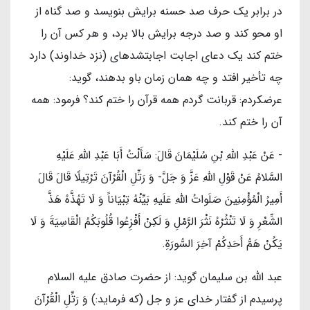
در برابر يك حرف صد حسنه برايش بنويسد و صد گناه از
او محو كند و صد درجه برايش بالا برد، و هر كس آن را
ختم كند يك دعاى اجابت اجابت‏شده‏اى (نزد خداوند) دارد
چه تأخير افتد و چه همان زمان باو بدهند، گويد:
عرضكردم: قربانت گردم همه قرآن را ختم كند؟ فرمود: همه
آن را ختم كند.
- عَنْ عَبْدِ اللَّهِ بْنِ سُلَيْمَانَ قَالَ: سَأَلْتُ أَبَا عَبْدِ اللَّهِ عَلَیْهِ
السَّلامُ عَنْ قَوْلِ اللَّهِ عَزَّ وَ جَلَّ- وَ رَتِّلِ الْقُرْآنَ تَرْتِيلًا قَالَ قَالَ
أَمِيرُ الْمُؤْمِنِينَ صَلَواتُ اللهِ عَلَیهِ بَيِّنْهُ تِبْيَاناً وَ لَا تَهُذَّهُ هَذَّ
الشِّعْرِ وَ لَا تَنْثُرْهُ نَثْرَ الرَّمْلِ وَ لَكِنْ أَفْزِعُوا قُلُوبَكُمُ الْقَاسِيَةَ وَ لَا
يَكُنْ هَمُّ أَحَدِكُمْ آخِرَ السُّورَةِ.
عبد اللَّه بن سليمان گويد: از حضرت صادق عليه السلام
پرسيدم از گفتار خداى عز و جل (كه فرمايد:) وَ رَتِّلِ الْقُرْآنَ