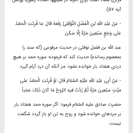
آيه ۵۷).
- عَنْ عَبْدِ اللَّهِ بْنِ الْفَضْلِ النَّوْفَلِيِّ رَفَعَهُ قَالَ: مَا قُرِئَتِ الْحَمْدُ
عَلَى وَجَعٍ سَبْعِينَ مَرَّةً إِلَّا سَكَنَ.
عبد اللَّه بن فضل نوفلى در حديث مرفوعى (كه سند را
بمعصوم رسانده) حديث كند كه فرموده: سوره حمد بر هيچ
دردى هفتاد بار خوانده نشود جز آنكه آن درد آرام گيرد.
- عَنْ أَبِي عَبْدِ اللَّهِ عَلَیْهِ السَّلامُ قَالَ: لَوْ قُرِئَتِ الْحَمْدُ عَلَى
مَيِّتٍ سَبْعِينَ مَرَّةً ثُمَّ رُدَّتْ فِيهِ الرُّوحُ مَا كَانَ ذَلِكَ عَجَباً.
حضرت صادق عليه السّلام فرمود: اگر سوره حمد هفتاد بار
بر مرده‏اى خوانده شود و روح به تن او باز گردد شگفت
نيست.