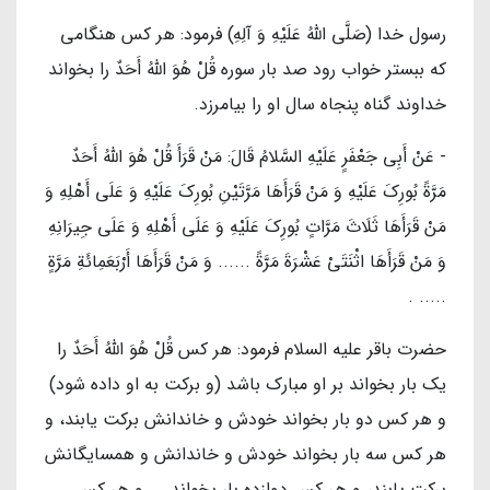
رسول خدا (صَلَّی اللهُ عَلَیْهِ وَ آلِهِ) فرمود: هر كس هنگامى
كه ببستر خواب رود صد بار سوره‏ قُلْ هُوَ اللَّهُ أَحَدٌ را بخواند
خداوند گناه پنجاه سال او را بيامرزد.
- عَنْ أَبِي جَعْفَرٍ عَلَیْهِ السَّلامُ قَالَ: مَنْ قَرَأَ قُلْ هُوَ اللَّهُ أَحَدٌ
مَرَّةً بُورِكَ عَلَيْهِ وَ مَنْ قَرَأَهَا مَرَّتَيْنِ بُورِكَ عَلَيْهِ وَ عَلَى أَهْلِهِ وَ
مَنْ قَرَأَهَا ثَلَاثَ مَرَّاتٍ بُورِكَ عَلَيْهِ وَ عَلَى أَهْلِهِ وَ عَلَى جِيرَانِهِ
وَ مَنْ قَرَأَهَا اثْنَتَيْ عَشْرَةَ مَرَّةً ...... وَ مَنْ قَرَأَهَا أَرْبَعَمِائَةِ مَرَّةٍ
..... .
حضرت باقر عليه السلام فرمود: هر كس‏ قُلْ هُوَ اللَّهُ أَحَدٌ را
يك بار بخواند بر او مبارك باشد (و بركت به او داده شود)
و هر كس دو بار بخواند خودش و خاندانش بركت يابند، و
هر كس سه بار بخواند خودش و خاندانش و همسايگانش
بركت يابند، و هر كس دوازده بار بخواند ... و هر كس