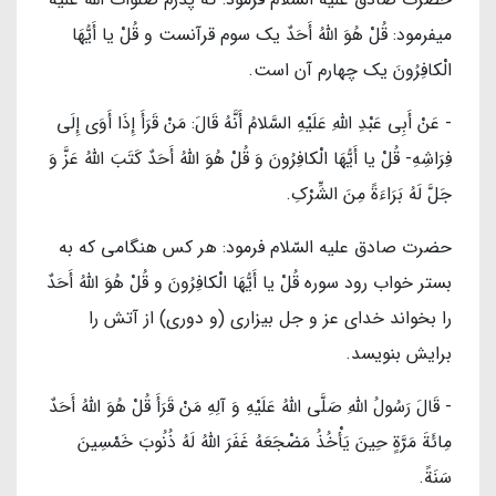
ميفرمود: قُلْ هُوَ اللَّهُ أَحَدٌ يك سوم قرآنست و قُلْ يا أَيُّهَا
الْكافِرُونَ‏ يك چهارم آن است.
- عَنْ أَبِي عَبْدِ اللَّهِ عَلَیْهِ السَّلامُ أَنَّهُ قَالَ: مَنْ قَرَأَ إِذَا أَوَى إِلَى
فِرَاشِهِ- قُلْ يا أَيُّهَا الْكافِرُونَ‏ وَ قُلْ هُوَ اللَّهُ أَحَدٌ كَتَبَ اللَّهُ عَزَّ وَ
جَلَّ لَهُ بَرَاءَةً مِنَ الشِّرْكِ.
حضرت صادق عليه السّلام فرمود: هر كس هنگامى كه به
بستر خواب رود سوره‏ قُلْ يا أَيُّهَا الْكافِرُونَ‏ و قُلْ هُوَ اللَّهُ أَحَدٌ
را بخواند خداى عز و جل بيزارى (و دورى) از آتش را
برايش بنويسد.
- قَالَ رَسُولُ اللَّهِ صَلَّی اللهُ عَلَیْهِ وَ آلِهِ مَنْ قَرَأَ قُلْ هُوَ اللَّهُ أَحَدٌ
مِائَةَ مَرَّةٍ حِينَ يَأْخُذُ مَضْجَعَهُ غَفَرَ اللَّهُ لَهُ ذُنُوبَ خَمْسِينَ
سَنَةً.