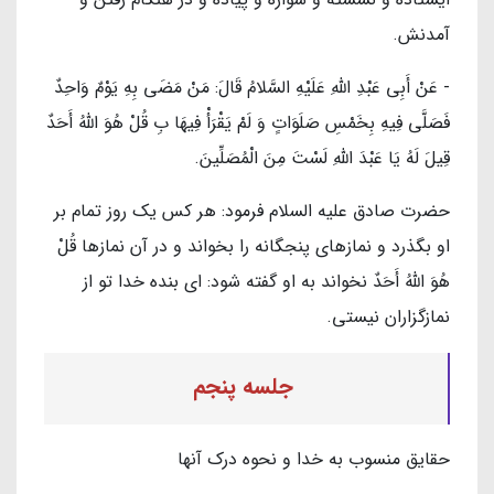
آمدنش.
- عَنْ أَبِي عَبْدِ اللَّهِ عَلَیْهِ السَّلامُ قَالَ: مَنْ مَضَى بِهِ يَوْمٌ وَاحِدٌ
فَصَلَّى فِيهِ بِخَمْسِ صَلَوَاتٍ وَ لَمْ يَقْرَأْ فِيهَا بِ قُلْ هُوَ اللَّهُ أَحَدٌ
قِيلَ لَهُ يَا عَبْدَ اللَّهِ لَسْتَ مِنَ الْمُصَلِّينَ.
حضرت صادق عليه السلام فرمود: هر كس يك روز تمام بر
او بگذرد و نمازهاى پنجگانه را بخواند و در آن نمازها قُلْ
هُوَ اللَّهُ أَحَدٌ نخواند به او گفته شود: اى بنده خدا تو از
نمازگزاران نيستى.
جلسه پنجم
حقایق منسوب به خدا و نحوه درک آنها