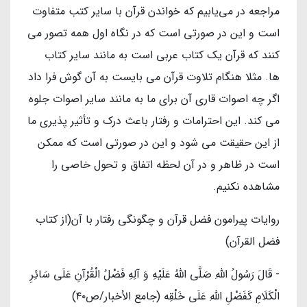
مراجعه در می‌یابیم که خواندن قرآن با سایر کتب متفاوت
است و این در صورتی است که در نگاه اول همه تصور می
کنند که قرآن یک کتاب عربی است به مانند سایر کتاب
ها. مثلا هنگام تلاوت قرآن می بایست به آن گوش فرا داد
اگر چه اصوات قاری آن برای ما به مانند سایر اصوات جلوه
می کند. این احترامات و رفتار باعث درک و تأثیر پذیری ما
از این حقیقت می شود و این در صورتی است که ممکن
است در ظاهر و در آن لحظه اتفاق و تحول خاصی را
مشاهده نکنیم.
روایات پیرامون فضل قرآن و چگونگی رفتار با آن(از کتاب
فضل القرآن)
- قَالَ رَسُولُ اللَّهِ صَلَّی اللهُ عَلَیْهِ وَ آلِهِ‏ فَضْلُ‏ الْقُرْآنِ‏ عَلَى‏ سَائِرِ
الْكَلَامِ كَفَضْلِ اللَّهِ عَلَى خَلْقِه‏ (جامع الأخبار/ص۴۰)