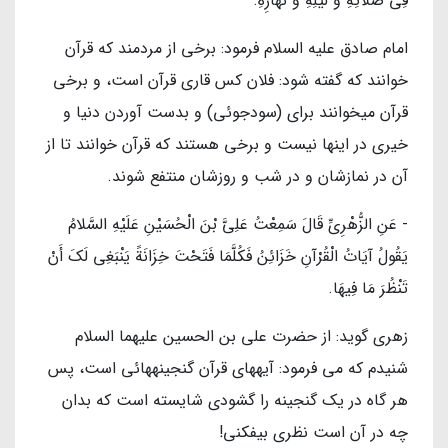
فِي صَلَاتِهِ وَ لَيْلِهِ وَ نَهَارِهِ.
امام صادق عليه السلام فرمود: برخى از مردمند كه قرآن
خوانند كه گفته شود: فلان كس قارى قرآن است، و برخى
قرآن ميخوانند براى (سودجوئى) و بدست آوردن دنيا و
خيرى در اينها نيست و برخى هستند كه قرآن خوانند تا از
آن در نمازشان و در شب و روزشان منتفع شوند.
- عَنِ الزُّهْرِيِّ قَالَ سَمِعْتُ عَلِيَّ بْنَ الْحُسَيْنِ عَلَیْهِ السَّلامُ
يَقُولُ‏ آيَاتُ الْقُرْآنِ خَزَائِنُ فَكُلَّمَا فَتَحْتَ خِزَانَةً يَنْبَغِي لَكَ أَنْ
تَنْظُرَ مَا فِيهَا.
زهرى گويد: از حضرت على بن الحسين عليهما السلام
شنيدم كه مي فرمود: آيه‏هاى قرآن گنجينه‏هائى است، پس
هر گاه در يك گنجينه را گشودى شايسته است كه بدان
چه در آن است نظرى بيفكنى!