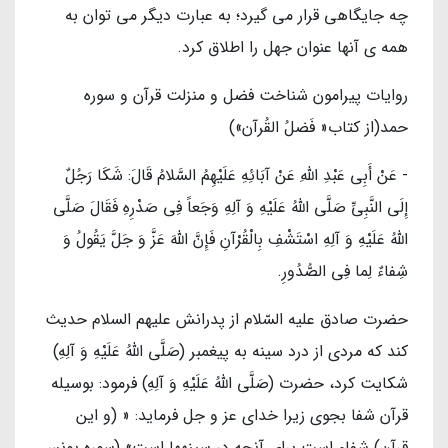
چه جایگاهی قرار می گیرد؛ به عبارت دیگر می توان به
همه ی آنها عنوان جهل را اطلاق کرد.
روایات پیرامون شناخت فضل و منزلت قرآن و سوره
حمد(از کتاب« فَضلُ القُرآن»)
- عَنْ أَبِي عَبْدِ اللَّهِ عَنْ آبَائِهِ عَلَیْهِمُ السَّلامُ قَالَ: شَكَا رَجُلٌ
إِلَى النَّبِيِّ صَلَّی اللهُ عَلَیْهِ وَ آلِهِ وَجَعاً فِي صَدْرِهِ فَقَالَ صَلَّی
اللهُ عَلَیْهِ وَ آلِهِ اسْتَشْفِ بِالْقُرْآنِ فَإِنَّ اللَّهَ عَزَّ وَ جَلَّ يَقُولُ وَ
شِفاءٌ لِما فِي الصُّدُورِ.
حضرت صادق عليه السّلام از پدرانش عليهم السلام حديث
كند كه مردى از درد سينه به پيغمبر (صَلَّی اللهُ عَلَیْهِ وَ آلِهِ)
شكايت كرد، حضرت (صَلَّی اللهُ عَلَیْهِ وَ آلِهِ) فرمود: بوسيله
قرآن شفا بجوى زيرا خداى عز و جل فرمايد: « (و اين
قرآن) شفاء است براى آنچه در سينه‏ها است» (سوره يونس