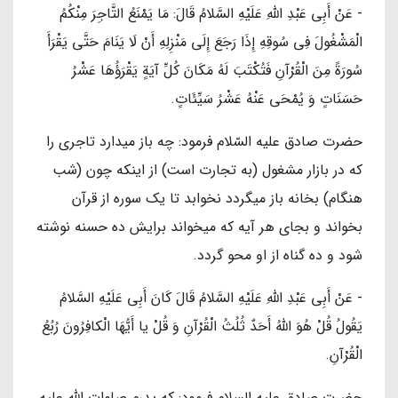
- عَنْ أَبِي عَبْدِ اللَّهِ عَلَیْهِ السَّلامُ قَالَ: مَا يَمْنَعُ التَّاجِرَ مِنْكُمُ
الْمَشْغُولَ فِي سُوقِهِ إِذَا رَجَعَ إِلَى مَنْزِلِهِ أَنْ لَا يَنَامَ حَتَّى يَقْرَأَ
سُورَةً مِنَ الْقُرْآنِ فَتُكْتَبَ لَهُ مَكَانَ كُلِّ آيَةٍ يَقْرَؤُهَا عَشْرُ
حَسَنَاتٍ وَ يُمْحَى عَنْهُ عَشْرُ سَيِّئَاتٍ.
حضرت صادق عليه السّلام فرمود: چه باز ميدارد تاجرى را
كه در بازار مشغول (به تجارت است) از اينكه چون (شب
هنگام) بخانه باز ميگردد نخوابد تا يك سوره از قرآن
بخواند و بجاى هر آيه كه ميخواند برايش ده حسنه نوشته
شود و ده گناه از او محو گردد.
- عَنْ أَبِي عَبْدِ اللَّهِ عَلَیْهِ السَّلامُ قَالَ كَانَ أَبِي عَلَیْهِ السَّلامُ
يَقُولُ‏ قُلْ هُوَ اللَّهُ أَحَدٌ ثُلُثُ الْقُرْآنِ وَ قُلْ يا أَيُّهَا الْكافِرُونَ‏ رُبُعُ
الْقُرْآنِ.
حضرت صادق عليه السلام فرمود: كه پدرم صلوات اللَّه عليه