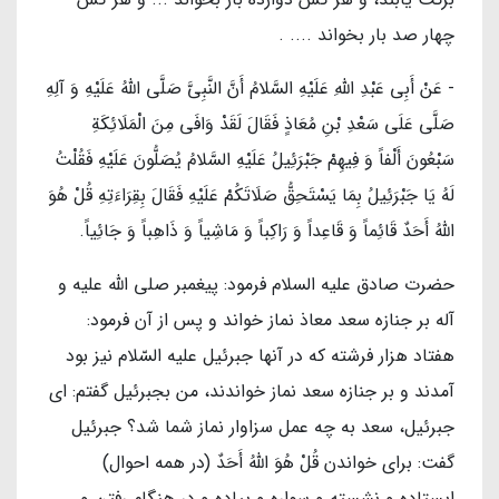
چهار صد بار بخواند .... .
- عَنْ أَبِي عَبْدِ اللَّهِ عَلَیْهِ السَّلامُ أَنَّ النَّبِيَّ صَلَّی اللهُ عَلَیْهِ وَ آلِهِ
صَلَّى عَلَى سَعْدِ بْنِ مُعَاذٍ فَقَالَ لَقَدْ وَافَى مِنَ الْمَلَائِكَةِ
سَبْعُونَ أَلْفاً وَ فِيهِمْ جَبْرَئِيلُ عَلَیْهِ السَّلامُ يُصَلُّونَ عَلَيْهِ فَقُلْتُ
لَهُ يَا جَبْرَئِيلُ بِمَا يَسْتَحِقُّ صَلَاتَكُمْ عَلَيْهِ فَقَالَ بِقِرَاءَتِهِ‏ قُلْ هُوَ
اللَّهُ أَحَدٌ قَائِماً وَ قَاعِداً وَ رَاكِباً وَ مَاشِياً وَ ذَاهِباً وَ جَائِياً.
حضرت صادق عليه السلام فرمود: پيغمبر صلى اللَّه عليه و
آله بر جنازه سعد معاذ نماز خواند و پس از آن فرمود:
هفتاد هزار فرشته كه در آنها جبرئيل عليه السّلام نيز بود
آمدند و بر جنازه سعد نماز خواندند، من بجبرئيل گفتم: اى
جبرئيل، سعد به چه عمل سزاوار نماز شما شد؟ جبرئيل
گفت: براى خواندن‏ قُلْ هُوَ اللَّهُ أَحَدٌ (در همه احوال)
ايستاده و نشسته و سواره و پياده و در هنگام رفتن و