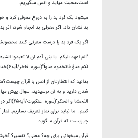
است،محبت میاید و انس میگیریم.
میشود یک فرد بد را به دروغ معرفی کرد و خ
بد نشان داد. اگر معرفی بد انجام شود، اثر ب
اگر یک فرد بد را درست معرفی کنند محصو
لکم عدوٌ فاتخذوه عدواً"(سوره فاطر/آیه۶)خدا شیطان را معرفی کرد و شیطان دشمن من شد.
بدانید که انتظارتان از انس با قرآن چیست؟مثل 
شدن دارید و به آن نرسیدید، سوال پیش میای
الفحشا و ال
کنیم. ما نباید برای نماز تعریف بسازیم. نماز
چیزیست که قرآن میگوید.
قرآن میخوانی برای چه؟ معنی؟ تفسیر؟ آخرش