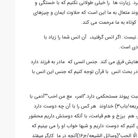
برد. زیارت ها را خیلی طولانی نکنیم که با خستگی و
ند متعال به ما این است که حلاوت ایمان و چیزهای
وتاه به ما مرحمت می کند.
دن نیست. اگر انس گرفتید، آن انس شما را زیاد با
ادی است.
یش فرق می کند. جنس انسی که مادر به فرزند دارد
. در بحث انس با قرآن توجه کنیم که جنس این انس با
بت پیوند مستحکمی دارد."المرء مع من احب""آدمی با
آن کسی است که دوستش دارد."(مصباح الشریعه/باب۳) خداوند هر کس را با آن چه دوست دارد
، هم برزخ و هم قیامت، با آنکه دوستش داریم محشور
نیم که دوست داریم و شبها خواب او را می بینیم که
دوست داریم. امام (ع) میفرمایند:"هل الدین الّا الحب"(وسائل الشیعه/ج۱۶)آنچه در ما کارگر میفتد