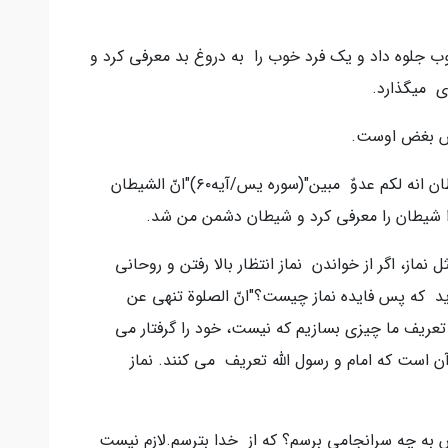
وب جلوه داد و یک فرد خوب را به دروغ بد معرفی کرد و
دی میگذارد.
لش بغض اوست.
"الم اعهد الیکم یا بنی آدم ان لا تعبدوا الشیطان انه لکم عدوٌ مبین"(سوره یس/آیه۶۰)"انّ الشیطان
نماز، اگر از خواندن نماز انتظار بالا رفتن و روحانی
د که پس فایده نماز چیست؟"انّ الصلوة تنهی عن
منکر"(سوره عنکبوت/آیه۴۵)اگر در تعریف ما چیزی بسازیم که نیست، خود را گرفتار می
 آن است که امام و رسول الله تعریف می کنند. نماز
 به چه سرانجامی برسم؟ که از خدا بترسم.لازم نیست