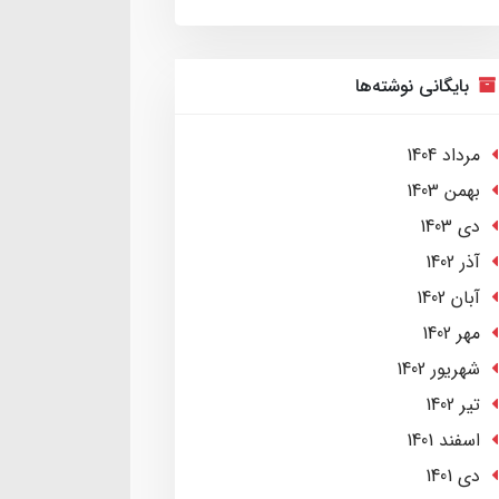
بایگانی نوشته‌ها
مرداد 1404
بهمن 1403
دی 1403
آذر 1402
آبان 1402
مهر 1402
شهریور 1402
تير 1402
اسفند 1401
دی 1401