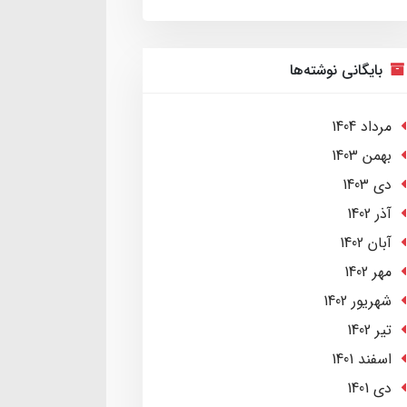
بایگانی نوشته‌ها
مرداد 1404
بهمن 1403
دی 1403
آذر 1402
آبان 1402
مهر 1402
شهریور 1402
تير 1402
اسفند 1401
دی 1401