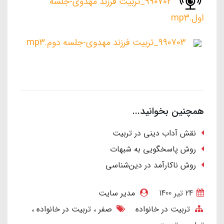
990702_تربیت فرزند مهدوی-جلسه
اول.mp3
990703_تربیت فرزند مهدوی-جلسه دوم.mp3
همچنین بخوانید...
نقش آداب دینی در تربیت
روش پاسخگویی به شبهات
روش ناکارآمد در دین‌شناسی
24 تير 1400
مدیر سایت
تربیت در خانواده
صفر
تربیت در خانواده