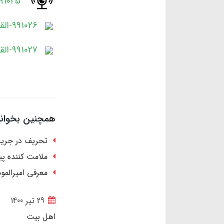
991025-القاب بانوی نور-جلسه 
991026-القاب بانوی نور-جلسه دوم.mp3
991027-القاب بانوی نور-جلسه سوم.mp3
همچنین بخوانید
تحریف در جری
ملامت کننده پیا
معرفی امیرالموم
29 تير 1400
اهل بیت