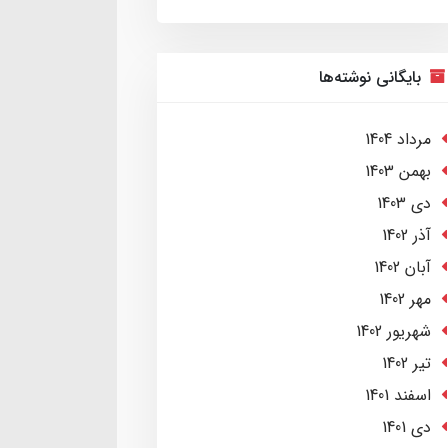
بایگانی نوشته‌ها
مرداد 1404
بهمن 1403
دی 1403
آذر 1402
آبان 1402
مهر 1402
شهریور 1402
تير 1402
اسفند 1401
دی 1401