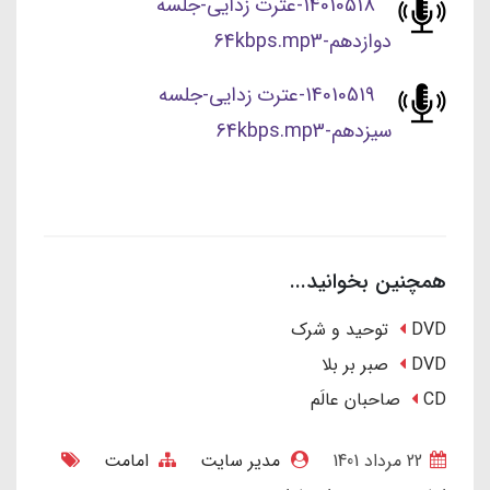
14010518-عترت زدایی-جلسه
دوازدهم-64kbps.mp3
14010519-عترت زدایی-جلسه
سیزدهم-64kbps.mp3
همچنین بخوانید...
DVD توحید و شرک
DVD صبر بر بلا
CD صاحبان عالَم
22 مرداد 1401
مدیر سایت
امامت