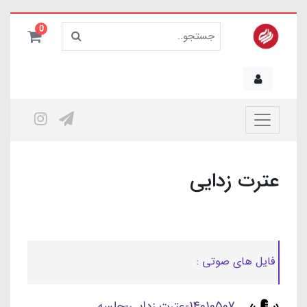
0
عترت زدایی
فایل های صوتی :
14010507-عترت زدایی-جلسه