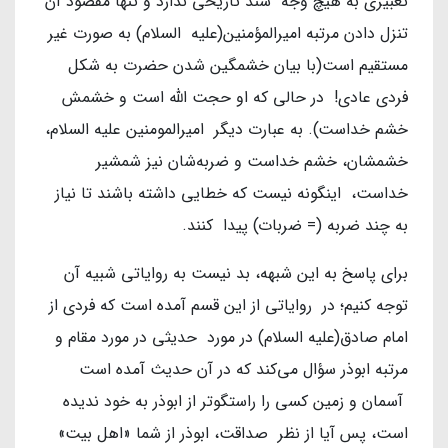
تعبیری به هیچ وجه سند تاریخی ندارد و تنها مقصود آن
تنزل دادن مرتبه امیرالمؤمنین(علیه السلام) به صورت غیر
مستقیم است(با بیان خشمگین شدن حضرت به شکل
فردی عادی! در حالی که او حجت الله است و خشمش
خشم خداست). به عبارت دیگر امیرالمومنین علیه السلام،
خشمشان، خشم خداست و ضربه‌شان نیز شمشیر
خداست، اینگونه نیست که خطایی داشته باشند تا نیاز
به چند ضربه (= ضربات) پیدا کنند.
برای پاسخ به این شبهه، بد نیست به روایاتی شبیه آن
توجه کنیم؛ در روایاتی از این قسم آمده است که فردی از
امام صادق(علیه السلام) در مورد حدیثی در مورد مقام و
مرتبه ابوذر سؤال می‌کند که در آن حدیث آمده است
آسمان و زمین کسی را راستگوتر از ابوذر به خود ندیده‌
است، پس آیا از نظر صداقت، ابوذر از شما «اهل بیت»