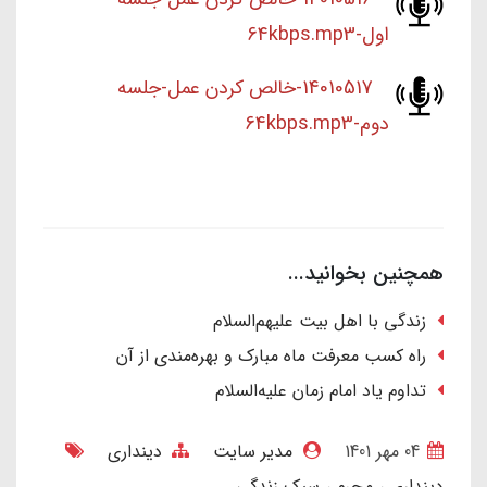
اول-64kbps.mp3
14010517-خالص کردن عمل-جلسه
دوم-64kbps.mp3
همچنین بخوانید...
زندگی با اهل بیت علیهم‌السلام
راه کسب معرفت ماه مبارک و بهره‌مندی از آن
تداوم یاد امام زمان علیه‌السلام
04 مهر 1401
مدیر سایت
دینداری
دینداری
محرم
سبک زندگی