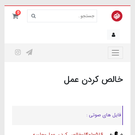
0
خالص کردن عمل
فایل های صوتی :
14010516-خالص کردن عمل-جلسه