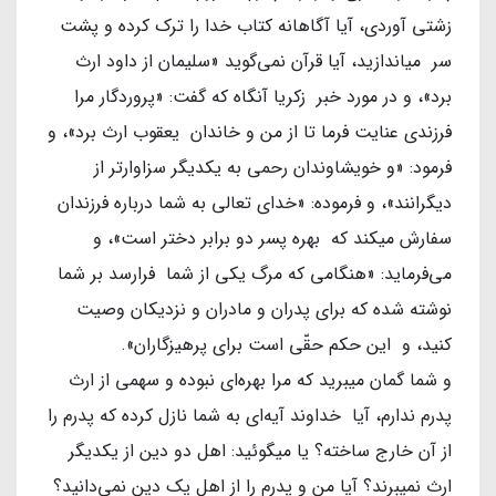
زشتی آوردی، آیا آگاهانه کتاب خدا را ترک کرده و پشت
سر میاندازید، آیا قرآن نمی‌گوید «سلیمان از داود ارث
برد»، و در مورد خبر زکریا آنگاه که گفت: «پروردگار مرا
فرزندی عنایت فرما تا از من و خاندان یعقوب ارث برد»، و
فرمود: «و خویشاوندان رحمی به یکدیگر سزاوارتر از
دیگرانند»، و فرموده: «خدای تعالی به شما درباره فرزندان
سفارش میکند که بهره پسر دو برابر دختر است»، و
می‌فرماید: «هنگامی که مرگ یکی از شما فرارسد بر شما
نوشته شده که برای پدران و مادران و نزدیکان وصیت
کنید، و این حکم حقّی است برای پرهیزگاران».
و شما گمان میبرید که مرا بهره‌ای نبوده و سهمی از ارث
پدرم ندارم، آیا خداوند آیه‌ای به شما نازل کرده که پدرم را
از آن خارج ساخته؟ یا میگوئید: اهل دو دین از یکدیگر
ارث نمیبرند؟ آیا من و پدرم را از اهل یک دین نمی‌دانید؟