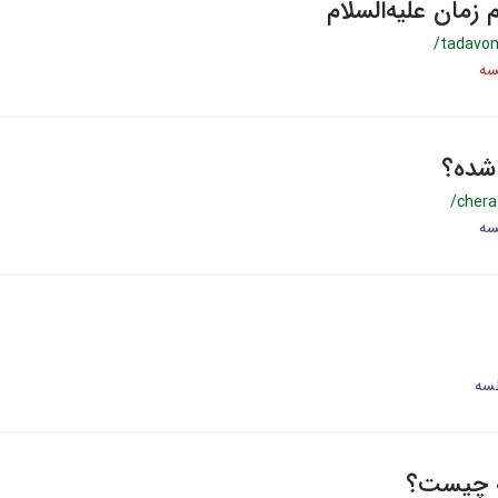
م زمان علیه‌السلام
/tadav
شده؟
/cher
ه چیست؟