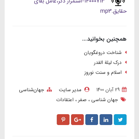
14000713-استمرار ذکر،عامل بقای
حقایق.mp3
همچنین بخوانید...
شناخت دروغگویان
درک لیلة القدر
اسلام و سنت نوروز
29 آبان 1400
مدیر سایت
جهان‌شناسی
جهان شناسی
صفر
اعتقادات