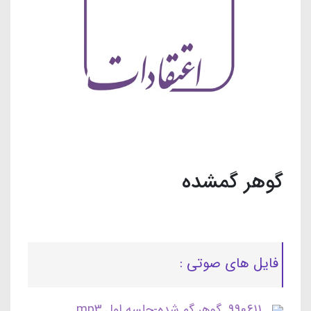
گوهر گمشده
فایل های صوتی :
990611_گوهر گم شده-جلسه اول.mp3