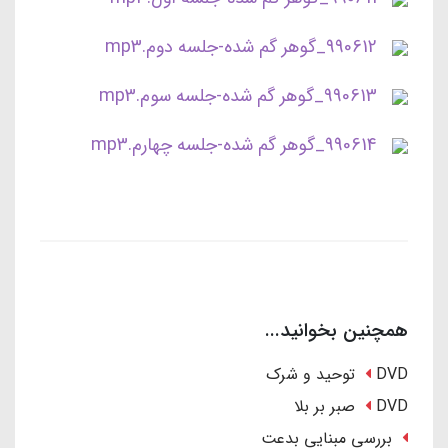
990612_گوهر گم شده-جلسه دوم.mp3
990613_گوهر گم شده-جلسه سوم.mp3
990614_گوهر گم شده-جلسه چهارم.mp3
همچنین بخوانید...
DVD توحید و شرک
DVD صبر بر بلا
بررسی مبنایی بدعت